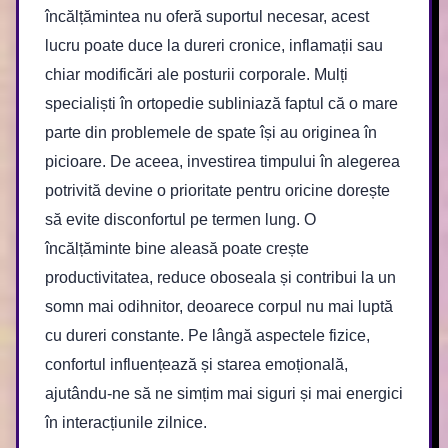
încălțămintea nu oferă suportul necesar, acest
lucru poate duce la dureri cronice, inflamații sau
chiar modificări ale posturii corporale. Mulți
specialiști în ortopedie subliniază faptul că o mare
parte din problemele de spate își au originea în
picioare. De aceea, investirea timpului în alegerea
potrivită devine o prioritate pentru oricine dorește
să evite disconfortul pe termen lung. O
încălțăminte bine aleasă poate crește
productivitatea, reduce oboseala și contribui la un
somn mai odihnitor, deoarece corpul nu mai luptă
cu dureri constante. Pe lângă aspectele fizice,
confortul influențează și starea emoțională,
ajutându-ne să ne simțim mai siguri și mai energici
în interacțiunile zilnice.