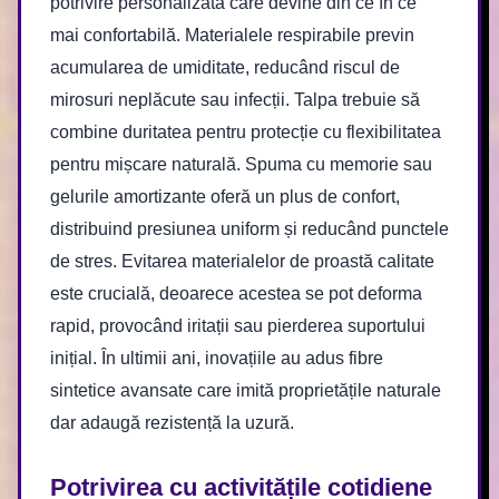
potrivire personalizată care devine din ce în ce
mai confortabilă. Materialele respirabile previn
acumularea de umiditate, reducând riscul de
mirosuri neplăcute sau infecții. Talpa trebuie să
combine duritatea pentru protecție cu flexibilitatea
pentru mișcare naturală. Spuma cu memorie sau
gelurile amortizante oferă un plus de confort,
distribuind presiunea uniform și reducând punctele
de stres. Evitarea materialelor de proastă calitate
este crucială, deoarece acestea se pot deforma
rapid, provocând iritații sau pierderea suportului
inițial. În ultimii ani, inovațiile au adus fibre
sintetice avansate care imită proprietățile naturale
dar adaugă rezistență la uzură.
Potrivirea cu activitățile cotidiene