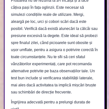
Probarea nu se rezumă la a-i încălța și a face
câțiva pași în fața oglinzii. Este necesar să
simulezi condițiile reale de utilizare. Mergi,
aleargă pe loc, urci și cobori scări dacă este
posibil. Verifică dacă există alunecări la călcâi sau
presiune excesivă la degete. Este ideal să probezi
spre finalul zilei, când picioarele sunt obosite și
ușor umflate, pentru a asigura o potrivire corectă în
toate circumstanțele. Nu te sfii să ceri sfatul
vânzătorilor experimentați, care pot recomanda
alternative potrivite pe baza observațiilor tale. Un
test bun include și verificarea stabilității laterale,
mai ales dacă activitatea ta implică mișcări bruște
sau schimbări de direcție frecvente.
Îngrijirea adecvată pentru a prelungi durata de